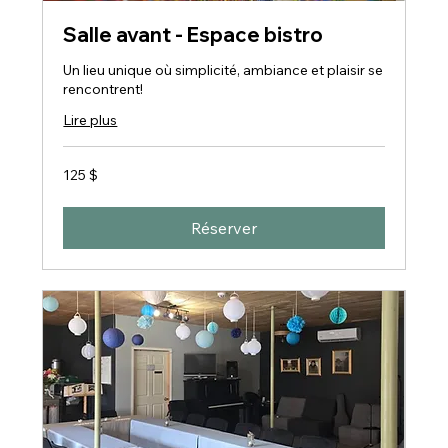
Salle avant - Espace bistro
Un lieu unique où simplicité, ambiance et plaisir se
rencontrent!
Lire plus
125 dollars
125 $
canadiens
Réserver