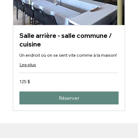
Salle arrière - salle commune /
cuisine
Un endroit où on se sent vite comme à la maison!
Lire plus
125 dollars
125 $
canadiens
Réserver