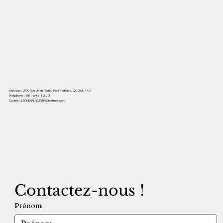
Adresse : 290 Rue Jean-Rioux, Trois-Pistoles, QC G0L 4K0
Téléphone :
581-645-8222
Courriel :
LECHEVALNOIRTP@hotmail.com
Contactez-nous !
Prénom