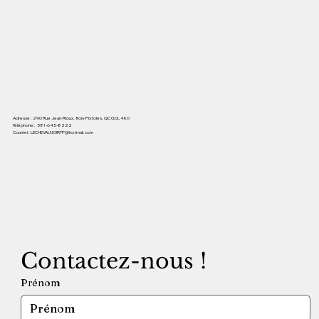
Adresse : 290 Rue Jean-Rioux, Trois-Pistoles, QC G0L 4K0
Téléphone :
581-645-8222
Courriel :
LECHEVALNOIRTP@hotmail.com
Contactez-nous !
Prénom